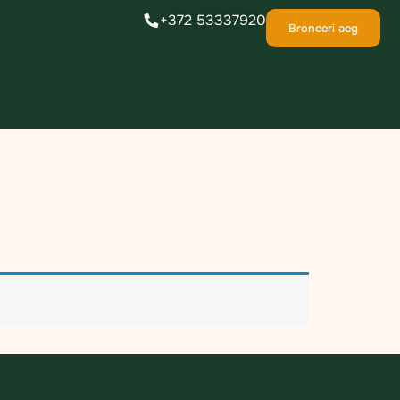
+372 53337920
Broneeri aeg