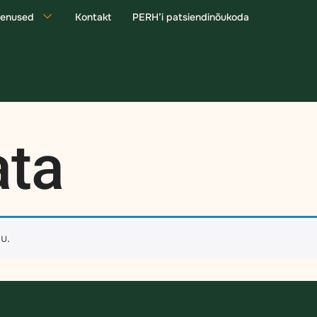
eenused
Kontakt
PERH’i patsiendinõukoda
ta
u.