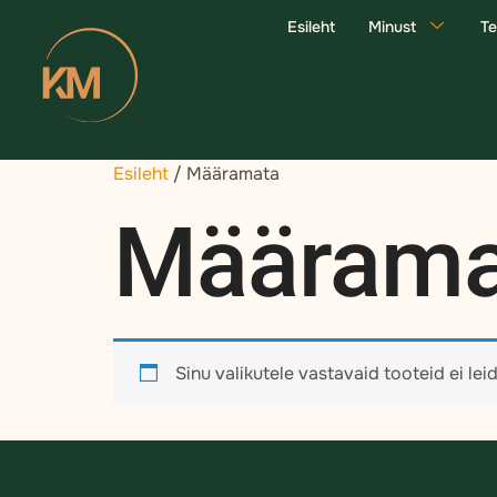
Esileht
Minust
T
Esileht
/ Määramata
Määrama
Sinu valikutele vastavaid tooteid ei leid